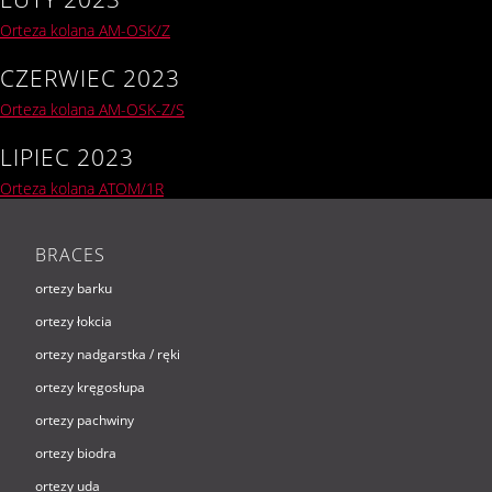
Orteza kolana AM-OSK/Z
CZERWIEC 2023
Orteza kolana AM-OSK-Z/S
LIPIEC 2023
Orteza kolana ATOM/1R
BRACES
ortezy barku
ortezy łokcia
ortezy nadgarstka / ręki
ortezy kręgosłupa
ortezy pachwiny
ortezy biodra
ortezy uda