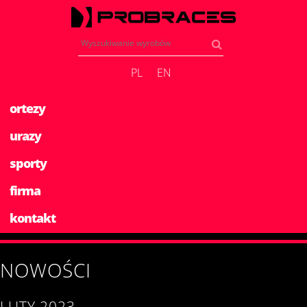
PL
EN
ortezy
urazy
sporty
firma
kontakt
NOWOŚCI
LUTY 2023