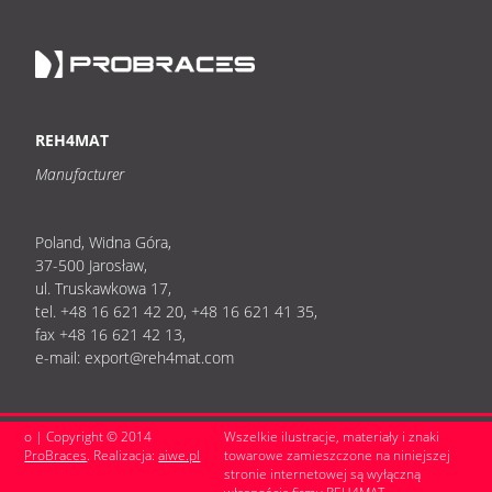
REH4MAT
Manufacturer
Poland, Widna Góra,
37-500 Jarosław,
ul. Truskawkowa 17,
tel. +48 16 621 42 20, +48 16 621 41 35,
fax +48 16 621 42 13,
e-mail: export@reh4mat.com
o | Copyright © 2014
Wszelkie ilustracje, materiały i znaki
ProBraces
. Realizacja:
aiwe.pl
towarowe zamieszczone na niniejszej
stronie internetowej są wyłączną