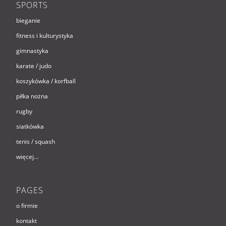
SPORTS
bieganie
fitness i kulturystyka
gimnastyka
karate / judo
koszykówka / korfball
piłka nożna
rugby
siatkówka
tenis / squash
więcej…
PAGES
o firmie
kontakt