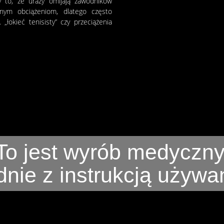
y to, że urazy omijają zawodników
nym obciążeniom, dlatego często
łokieć tenisisty” czy przeciążenia
To jest wyrób medyczny
nie z instrukcją używani