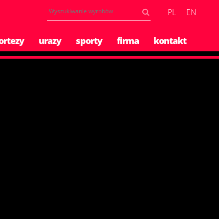
PL
EN
ortezy
urazy
sporty
firma
kontakt