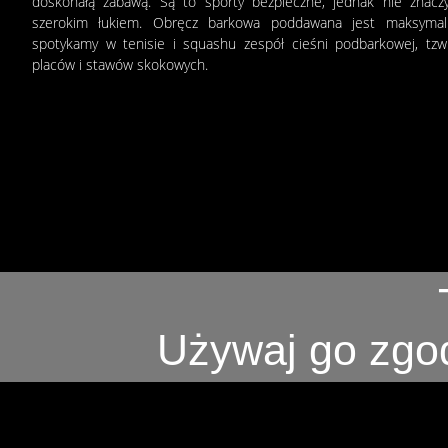
doskonałą zabawą. Są to sporty bezpieczne, jednak nie znacz
szerokim łukiem. Obręcz barkowa poddawana jest maksymal
spotykamy w tenisie i squashu zespół cieśni podbarkowej, tzw. „
placów i stawów skokowych.
Używaj go zgod
Home
/
Produkty
/
Tenis / Squash