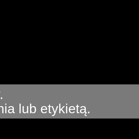
.
a lub etykietą.