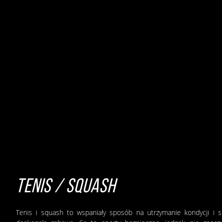
TENIS / SQUASH
Tenis i squash to wspaniały sposób na utrzymanie kondycji i s