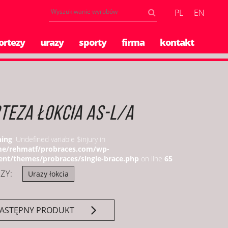
PL
EN
ortezy
urazy
sporty
firma
kontakt
TEZA ŁOKCIA AS-L/A
ing
: Undefined variable $injury in
e/rehmatf/probraces.com/wp-
ent/themes/probraces/single-brace.php
on line
65
ZY:
Urazy łokcia
ASTĘPNY PRODUKT