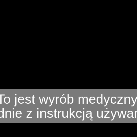
To jest wyrób medyczny
nie z instrukcją używani