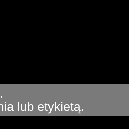
.
a lub etykietą.