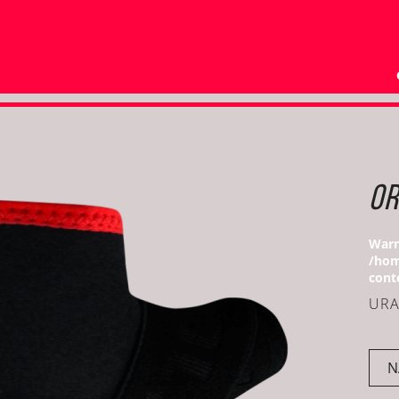
OR
Warn
/hom
cont
URA
N