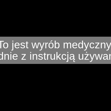
To jest wyrób medyczny
nie z instrukcją używani