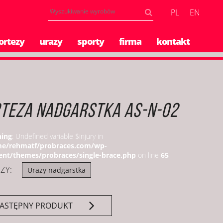
PL
EN
ortezy
urazy
sporty
firma
kontakt
TEZA NADGARSTKA AS-N-02
ing
: Undefined variable $injury in
e/rehmatf/probraces.com/wp-
ent/themes/probraces/single-brace.php
on line
65
ZY:
Urazy nadgarstka
ASTĘPNY PRODUKT