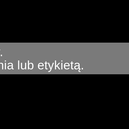
.
a lub etykietą.